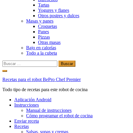
Tartas
Yogures y flanes
Otros postres y dulces
Masas y panes
Croquetas
Panes
Pizzas
Otras masas
Bajo en calorías
Todo a la cubeta
Buscar:
Ir
al
Recetas para el robot BePro Chef Premier
contenido
Todo tipo de recetas para este robot de cocina
Aplicación Android
Instrucciones
Manual de instrucciones
Cómo programar el robot de cocina
Enviar receta
Recetas
Salsas, sopas y cremas