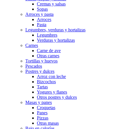
Cremas y salsas
Sopas
Arroces y pasta
Arroces
Pasta
Legumbres, verduras y hortalizas
Legumbres
Verduras y hortalizas
Carnes
Carne de ave
Otras carnes
Tortillas y huevos
Pescados
Postres y dulces
Arroz con leche
Bizcochos
Tartas
Yogures y flanes
Otros postres y dulces
Masas y panes
Croquetas
Panes
Pizzas
Otras masas
Bajo en calorías