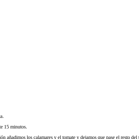
a.
te 15 minutos.
ón añadimos los calamares y el tomate y dejamos que pase el resto del