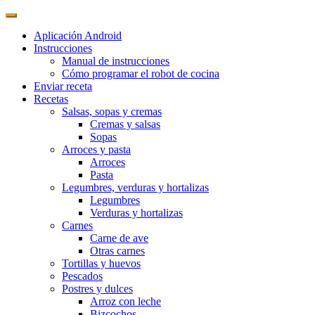
Aplicación Android
Instrucciones
Manual de instrucciones
Cómo programar el robot de cocina
Enviar receta
Recetas
Salsas, sopas y cremas
Cremas y salsas
Sopas
Arroces y pasta
Arroces
Pasta
Legumbres, verduras y hortalizas
Legumbres
Verduras y hortalizas
Carnes
Carne de ave
Otras carnes
Tortillas y huevos
Pescados
Postres y dulces
Arroz con leche
Bizcochos