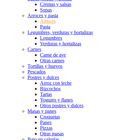
Cremas y salsas
Sopas
Arroces y pasta
Arroces
Pasta
Legumbres, verduras y hortalizas
Legumbres
Verduras y hortalizas
Carnes
Carne de ave
Otras carnes
Tortillas y huevos
Pescados
Postres y dulces
Arroz con leche
Bizcochos
Tartas
Yogures y flanes
Otros postres y dulces
Masas y panes
Croquetas
Panes
Pizzas
Otras masas
Bajo en calorías