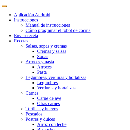
Aplicación Android
Instrucciones
Manual de instrucciones
Cómo programar el robot de cocina
Enviar receta
Recetas
Salsas, sopas y cremas
Cremas y salsas
Sopas
Arroces y pasta
Arroces
Pasta
Legumbres, verduras y hortalizas
Legumbres
Verduras y hortalizas
Carnes
Carne de ave
Otras carnes
Tortillas y huevos
Pescados
Postres y dulces
Arroz con leche
Bizcochos