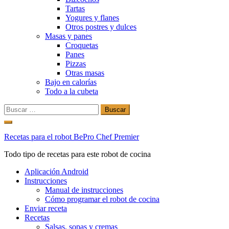
Tartas
Yogures y flanes
Otros postres y dulces
Masas y panes
Croquetas
Panes
Pizzas
Otras masas
Bajo en calorías
Todo a la cubeta
Buscar:
Ir
al
Recetas para el robot BePro Chef Premier
contenido
Todo tipo de recetas para este robot de cocina
Aplicación Android
Instrucciones
Manual de instrucciones
Cómo programar el robot de cocina
Enviar receta
Recetas
Salsas, sopas y cremas