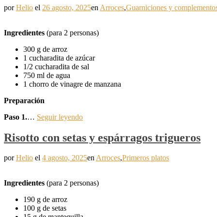
por
Helio
el
26 agosto, 2025
en
Arroces
,
Guarniciones y complemento
Ingredientes
(para 2 personas)
300 g de arroz
1 cucharadita de azúcar
1/2 cucharadita de sal
750 ml de agua
1 chorro de vinagre de manzana
Preparación
Paso 1.
…
Seguir leyendo
Risotto con setas y espárragos trigueros
por
Helio
el
4 agosto, 2025
en
Arroces
,
Primeros platos
Ingredientes
(para 2 personas)
190 g de arroz
100 g de setas
15 g de mantequilla