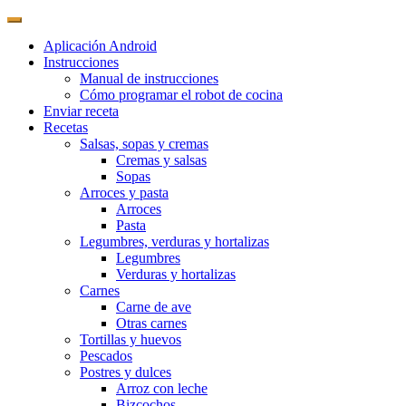
Aplicación Android
Instrucciones
Manual de instrucciones
Cómo programar el robot de cocina
Enviar receta
Recetas
Salsas, sopas y cremas
Cremas y salsas
Sopas
Arroces y pasta
Arroces
Pasta
Legumbres, verduras y hortalizas
Legumbres
Verduras y hortalizas
Carnes
Carne de ave
Otras carnes
Tortillas y huevos
Pescados
Postres y dulces
Arroz con leche
Bizcochos