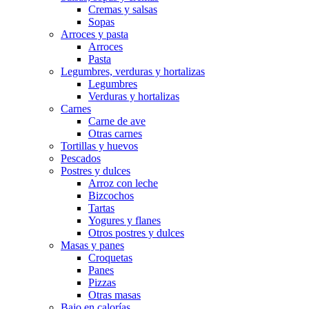
Cremas y salsas
Sopas
Arroces y pasta
Arroces
Pasta
Legumbres, verduras y hortalizas
Legumbres
Verduras y hortalizas
Carnes
Carne de ave
Otras carnes
Tortillas y huevos
Pescados
Postres y dulces
Arroz con leche
Bizcochos
Tartas
Yogures y flanes
Otros postres y dulces
Masas y panes
Croquetas
Panes
Pizzas
Otras masas
Bajo en calorías