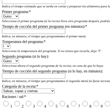
Indica el tiempo estimado que se tarda en cortar y preparar los alimentos para l
Primer programa:
*
Selecciona el primer programa (si la receta lleva otro programa después, podrás
Tiempo de cocción del primer programa (en minutos):
*
Indica, en minutos, el tiempo que programamos el primer menú.
Temperatura del programa:
*
Selecciona la temperatura del programa. Si no tienes que tocarla, deja "I".
Segundo programa (si lo hay):
Selecciona ahora el segundo programa de la receta, en caso de que lo haya.
Tiempo de cocción del segundo programa (si lo hay, en minutos):
Indica, en minutos, el tiempo que programamos el segundo menú (si fuese necesar
Categoría de la receta:
*
Raciones / ud:
*
1
2
3
4
5
6
7
8
9