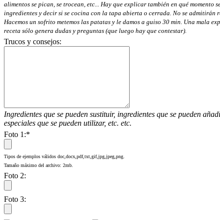
alimentos se pican, se trocean, etc... Hay que explicar también en qué momento s
ingredientes y decir si se cocina con la tapa abierta o cerrada. No se admitirán r
Hacemos un sofrito metemos las patatas y le damos a guiso 30 min. Una mala exp
receta sólo genera dudas y preguntas (que luego hay que contestar).
Trucos y consejos:
Ingredientes que se pueden sustituir, ingredientes que se pueden añadir
especiales que se pueden utilizar, etc. etc.
Foto 1:
*
Tipos de ejemplos válidos doc,docx,pdf,txt,gif,jpg,jpeg,png.
Tamaño máximo del archivo: 2mb.
Foto 2:
Foto 3: