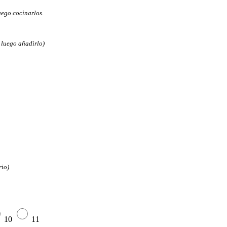
uego cocinarlos.
 luego añadirlo)
io).
10
11