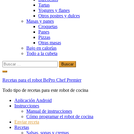
Tartas
Yogures y flanes
Otros postres y dulces
Masas y panes
Croquetas
Panes
Pizzas
Otras masas
Bajo en calorías
Todo a la cubeta
Buscar:
Ir
al
Recetas para el robot BePro Chef Premier
contenido
Todo tipo de recetas para este robot de cocina
Aplicación Android
Instrucciones
Manual de instrucciones
Cómo programar el robot de cocina
Enviar receta
Recetas
Salsas, sopas y cremas