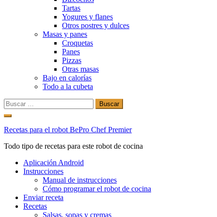
Tartas
Yogures y flanes
Otros postres y dulces
Masas y panes
Croquetas
Panes
Pizzas
Otras masas
Bajo en calorías
Todo a la cubeta
Buscar:
Ir
al
Recetas para el robot BePro Chef Premier
contenido
Todo tipo de recetas para este robot de cocina
Aplicación Android
Instrucciones
Manual de instrucciones
Cómo programar el robot de cocina
Enviar receta
Recetas
Salsas, sopas y cremas