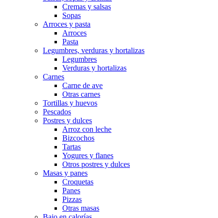
Cremas y salsas
Sopas
Arroces y pasta
Arroces
Pasta
Legumbres, verduras y hortalizas
Legumbres
Verduras y hortalizas
Carnes
Carne de ave
Otras carnes
Tortillas y huevos
Pescados
Postres y dulces
Arroz con leche
Bizcochos
Tartas
Yogures y flanes
Otros postres y dulces
Masas y panes
Croquetas
Panes
Pizzas
Otras masas
Bajo en calorías