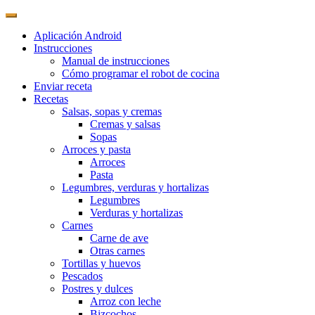
Aplicación Android
Instrucciones
Manual de instrucciones
Cómo programar el robot de cocina
Enviar receta
Recetas
Salsas, sopas y cremas
Cremas y salsas
Sopas
Arroces y pasta
Arroces
Pasta
Legumbres, verduras y hortalizas
Legumbres
Verduras y hortalizas
Carnes
Carne de ave
Otras carnes
Tortillas y huevos
Pescados
Postres y dulces
Arroz con leche
Bizcochos