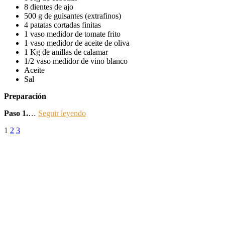
8 dientes de ajo
500 g de guisantes (extrafinos)
4 patatas cortadas finitas
1 vaso medidor de tomate frito
1 vaso medidor de aceite de oliva
1 Kg de anillas de calamar
1/2 vaso medidor de vino blanco
Aceite
Sal
Preparación
Paso 1.
…
Seguir leyendo
Paginación
Página
Página
Página
1
2
3
de
entradas