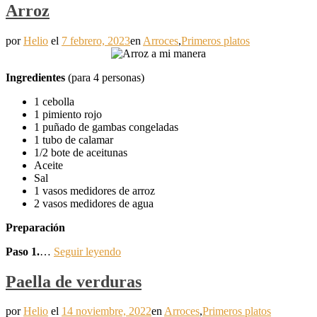
Arroz
por
Helio
el
7 febrero, 2023
en
Arroces
,
Primeros platos
Ingredientes
(para 4 personas)
1 cebolla
1 pimiento rojo
1 puñado de gambas congeladas
1 tubo de calamar
1/2 bote de aceitunas
Aceite
Sal
1 vasos medidores de arroz
2 vasos medidores de agua
Preparación
Paso 1.
…
Seguir leyendo
Paella de verduras
por
Helio
el
14 noviembre, 2022
en
Arroces
,
Primeros platos