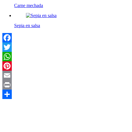
Carne mechada
Sepia en salsa
Facebook
Twitter
WhatsApp
Pinterest
Email
Print
Compartir