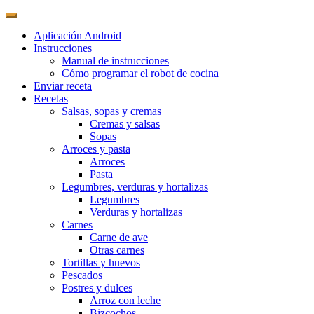
Aplicación Android
Instrucciones
Manual de instrucciones
Cómo programar el robot de cocina
Enviar receta
Recetas
Salsas, sopas y cremas
Cremas y salsas
Sopas
Arroces y pasta
Arroces
Pasta
Legumbres, verduras y hortalizas
Legumbres
Verduras y hortalizas
Carnes
Carne de ave
Otras carnes
Tortillas y huevos
Pescados
Postres y dulces
Arroz con leche
Bizcochos