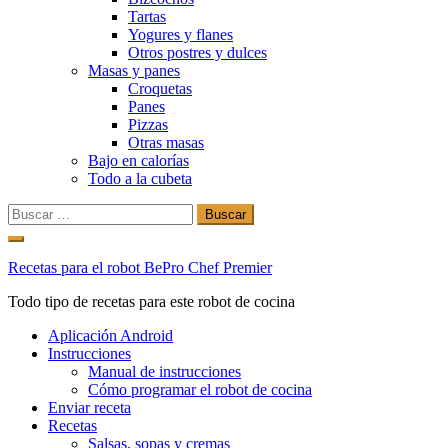
Tartas
Yogures y flanes
Otros postres y dulces
Masas y panes
Croquetas
Panes
Pizzas
Otras masas
Bajo en calorías
Todo a la cubeta
Buscar:
Ir
al
Recetas para el robot BePro Chef Premier
contenido
Todo tipo de recetas para este robot de cocina
Aplicación Android
Instrucciones
Manual de instrucciones
Cómo programar el robot de cocina
Enviar receta
Recetas
Salsas, sopas y cremas