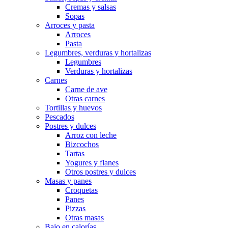
Cremas y salsas
Sopas
Arroces y pasta
Arroces
Pasta
Legumbres, verduras y hortalizas
Legumbres
Verduras y hortalizas
Carnes
Carne de ave
Otras carnes
Tortillas y huevos
Pescados
Postres y dulces
Arroz con leche
Bizcochos
Tartas
Yogures y flanes
Otros postres y dulces
Masas y panes
Croquetas
Panes
Pizzas
Otras masas
Bajo en calorías