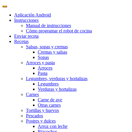
Aplicación Android
Instrucciones
Manual de instrucciones
Cómo programar el robot de cocina
Enviar receta
Recetas
Salsas, sopas y cremas
Cremas y salsas
Sopas
Arroces y pasta
Arroces
Pasta
Legumbres, verduras y hortalizas
Legumbres
Verduras y hortalizas
Carnes
Carne de ave
Otras carnes
Tortillas y huevos
Pescados
Postres y dulces
Arroz con leche
Bizcochos