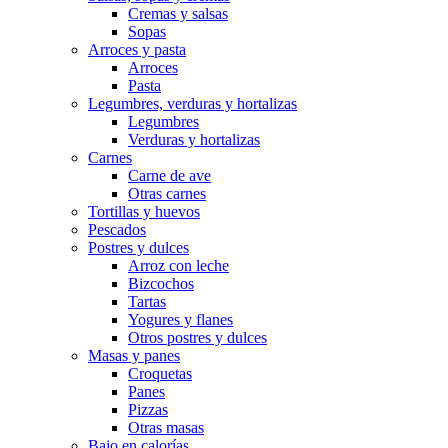
Cremas y salsas
Sopas
Arroces y pasta
Arroces
Pasta
Legumbres, verduras y hortalizas
Legumbres
Verduras y hortalizas
Carnes
Carne de ave
Otras carnes
Tortillas y huevos
Pescados
Postres y dulces
Arroz con leche
Bizcochos
Tartas
Yogures y flanes
Otros postres y dulces
Masas y panes
Croquetas
Panes
Pizzas
Otras masas
Bajo en calorías