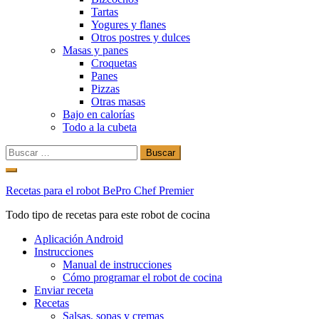
Tartas
Yogures y flanes
Otros postres y dulces
Masas y panes
Croquetas
Panes
Pizzas
Otras masas
Bajo en calorías
Todo a la cubeta
Buscar:
Ir
al
Recetas para el robot BePro Chef Premier
contenido
Todo tipo de recetas para este robot de cocina
Aplicación Android
Instrucciones
Manual de instrucciones
Cómo programar el robot de cocina
Enviar receta
Recetas
Salsas, sopas y cremas