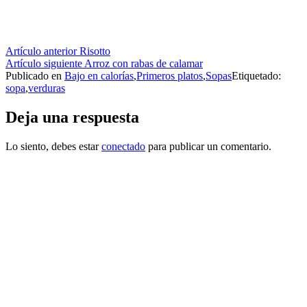
Seguir
Artículo anterior
Risotto
Artículo siguiente
Arroz con rabas de calamar
leyendo
Publicado en
Bajo en calorías
,
Primeros platos
,
Sopas
Etiquetado:
sopa
,
verduras
Deja una respuesta
Lo siento, debes estar
conectado
para publicar un comentario.