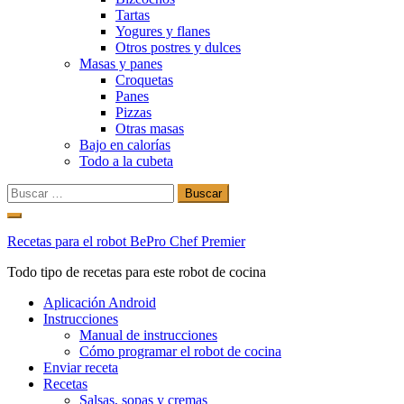
Tartas
Yogures y flanes
Otros postres y dulces
Masas y panes
Croquetas
Panes
Pizzas
Otras masas
Bajo en calorías
Todo a la cubeta
Buscar:
Ir
al
Recetas para el robot BePro Chef Premier
contenido
Todo tipo de recetas para este robot de cocina
Aplicación Android
Instrucciones
Manual de instrucciones
Cómo programar el robot de cocina
Enviar receta
Recetas
Salsas, sopas y cremas