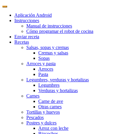
Aplicación Android
Instrucciones
Manual de instrucciones
Cómo programar el robot de cocina
Enviar receta
Recetas
Salsas, sopas y cremas
Cremas y salsas
Sopas
Arroces y pasta
Arroces
Pasta
Legumbres, verduras y hortalizas
Legumbres
Verduras y hortalizas
Carnes
Carne de ave
Otras carnes
Tortillas y huevos
Pescados
Postres y dulces
Arroz con leche
Bizcochos