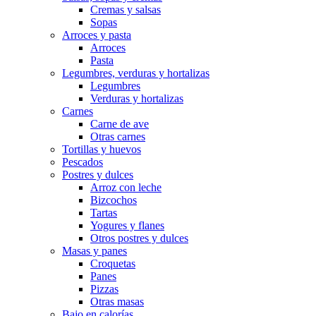
Cremas y salsas
Sopas
Arroces y pasta
Arroces
Pasta
Legumbres, verduras y hortalizas
Legumbres
Verduras y hortalizas
Carnes
Carne de ave
Otras carnes
Tortillas y huevos
Pescados
Postres y dulces
Arroz con leche
Bizcochos
Tartas
Yogures y flanes
Otros postres y dulces
Masas y panes
Croquetas
Panes
Pizzas
Otras masas
Bajo en calorías