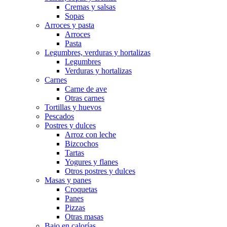
Cremas y salsas
Sopas
Arroces y pasta
Arroces
Pasta
Legumbres, verduras y hortalizas
Legumbres
Verduras y hortalizas
Carnes
Carne de ave
Otras carnes
Tortillas y huevos
Pescados
Postres y dulces
Arroz con leche
Bizcochos
Tartas
Yogures y flanes
Otros postres y dulces
Masas y panes
Croquetas
Panes
Pizzas
Otras masas
Bajo en calorías