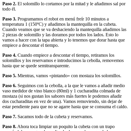
Paso 2.
El solomillo lo cortamos por la mitad y le añadimos sal por
todo él.
Paso 3.
Programamos el robot en menú freír 10 minutos a
temperatura 1 (150ºC) y añadimos la mantequilla en la cubeta.
Cuando veamos que se va deshaciendo la mantequilla añadimos las
2 piezas de solomillo y las doramos por todos los lados. Esto lo
vamos a hacer con la tapa abierta y lo tenemos que dorar hasta que
empiece a descontar el tiempo.
Paso 4.
Cuando empiece a descontar el tiempo, retiramos los
solomillos y los reservamos e introducimos la cebolla, removemos
hasta que se quede semitransparente.
Paso 5.
Mientras, vamos «pintando» con mostaza los solomillos.
Paso 6.
Seguimos con la cebolla, a la que le vamos a añadir medio
vaso medidor de vino blanco (80ml) y 1 cucharadita colmada de
mostaza (si nos gustan los sabores más fuertes le podemos añadir
dos cucharaditas en vez de una). Vamos removiendo, sin dejar de
estar pendiente para que no se agarre hasta que se consuma el caldo.
Paso 7.
Sacamos todo de la cubeta y reservamos.
Paso 8.
Ahora toca limpiar un poquito la cubeta con un trapo