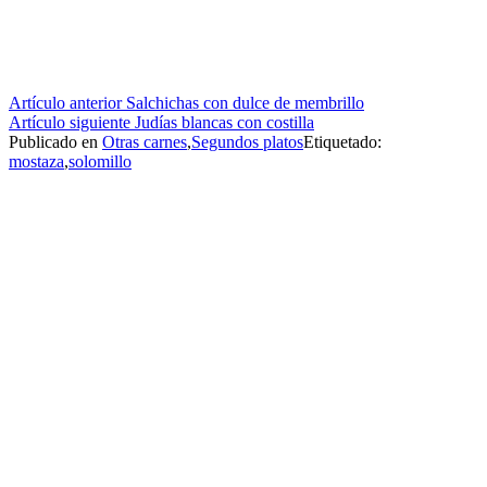
Seguir
Artículo anterior
Salchichas con dulce de membrillo
Artículo siguiente
Judías blancas con costilla
leyendo
Publicado en
Otras carnes
,
Segundos platos
Etiquetado:
mostaza
,
solomillo