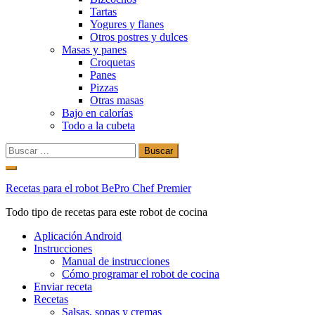
Tartas
Yogures y flanes
Otros postres y dulces
Masas y panes
Croquetas
Panes
Pizzas
Otras masas
Bajo en calorías
Todo a la cubeta
Buscar:
Ir
al
Recetas para el robot BePro Chef Premier
contenido
Todo tipo de recetas para este robot de cocina
Aplicación Android
Instrucciones
Manual de instrucciones
Cómo programar el robot de cocina
Enviar receta
Recetas
Salsas, sopas y cremas