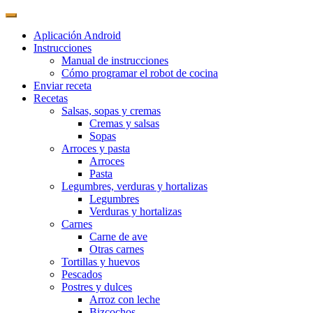
Aplicación Android
Instrucciones
Manual de instrucciones
Cómo programar el robot de cocina
Enviar receta
Recetas
Salsas, sopas y cremas
Cremas y salsas
Sopas
Arroces y pasta
Arroces
Pasta
Legumbres, verduras y hortalizas
Legumbres
Verduras y hortalizas
Carnes
Carne de ave
Otras carnes
Tortillas y huevos
Pescados
Postres y dulces
Arroz con leche
Bizcochos