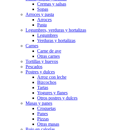
Cremas y salsas
Sopas
Arroces y pasta
Arroces
Pasta
Legumbres, verduras y hortalizas
Legumbres
Verduras y hortalizas
Carnes
Carne de ave
Otras carnes
Tortillas y huevos
Pescados
Postres y dulces
Arroz con leche
Bizcochos
Tartas
Yogures y flanes
Otros postres y dulces
Masas y panes
Croquetas
Panes
Pizzas
Otras masas
Bajo en calorías