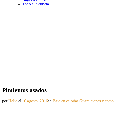
Todo a la cubeta
Pimientos asados
por
Helio
el
16 agosto, 2016
en
Bajo en calorías
,
Guarniciones y comp