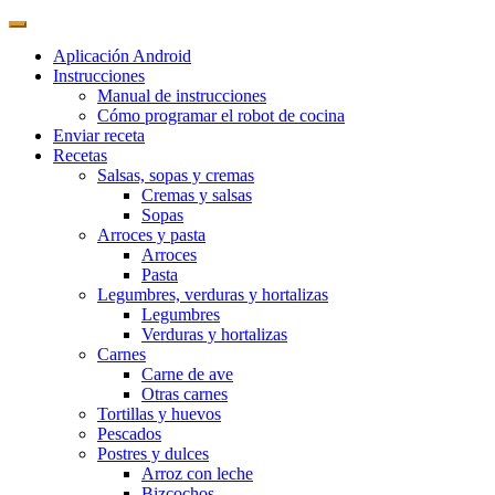
Aplicación Android
Instrucciones
Manual de instrucciones
Cómo programar el robot de cocina
Enviar receta
Recetas
Salsas, sopas y cremas
Cremas y salsas
Sopas
Arroces y pasta
Arroces
Pasta
Legumbres, verduras y hortalizas
Legumbres
Verduras y hortalizas
Carnes
Carne de ave
Otras carnes
Tortillas y huevos
Pescados
Postres y dulces
Arroz con leche
Bizcochos