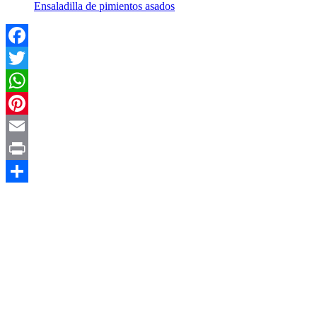
Ensaladilla de pimientos asados
Facebook
Twitter
WhatsApp
Pinterest
Email
Print
Compartir