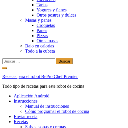
Tartas
Yogures y flanes
Otros postres y dulces
Masas y panes
Croquetas
Panes
Pizzas
Otras masas
Bajo en calorías
Todo a la cubeta
Buscar:
Ir
al
Recetas para el robot BePro Chef Premier
contenido
Todo tipo de recetas para este robot de cocina
Aplicación Android
Instrucciones
Manual de instrucciones
Cómo programar el robot de cocina
Enviar receta
Recetas
Salsas, sopas y cremas