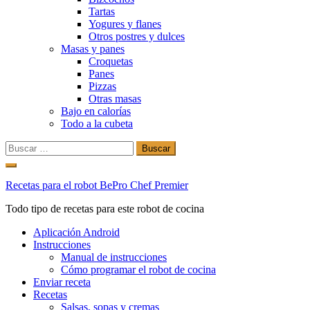
Tartas
Yogures y flanes
Otros postres y dulces
Masas y panes
Croquetas
Panes
Pizzas
Otras masas
Bajo en calorías
Todo a la cubeta
Buscar:
Ir
al
Recetas para el robot BePro Chef Premier
contenido
Todo tipo de recetas para este robot de cocina
Aplicación Android
Instrucciones
Manual de instrucciones
Cómo programar el robot de cocina
Enviar receta
Recetas
Salsas, sopas y cremas