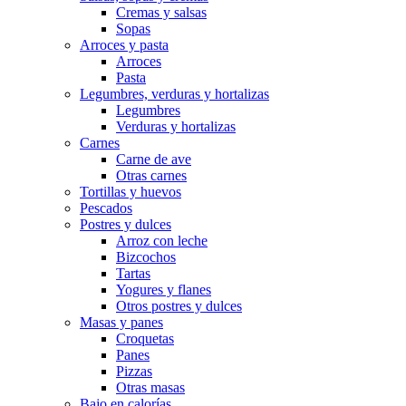
Cremas y salsas
Sopas
Arroces y pasta
Arroces
Pasta
Legumbres, verduras y hortalizas
Legumbres
Verduras y hortalizas
Carnes
Carne de ave
Otras carnes
Tortillas y huevos
Pescados
Postres y dulces
Arroz con leche
Bizcochos
Tartas
Yogures y flanes
Otros postres y dulces
Masas y panes
Croquetas
Panes
Pizzas
Otras masas
Bajo en calorías