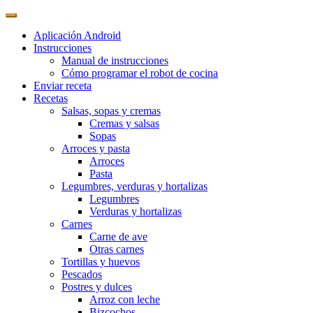
Aplicación Android
Instrucciones
Manual de instrucciones
Cómo programar el robot de cocina
Enviar receta
Recetas
Salsas, sopas y cremas
Cremas y salsas
Sopas
Arroces y pasta
Arroces
Pasta
Legumbres, verduras y hortalizas
Legumbres
Verduras y hortalizas
Carnes
Carne de ave
Otras carnes
Tortillas y huevos
Pescados
Postres y dulces
Arroz con leche
Bizcochos