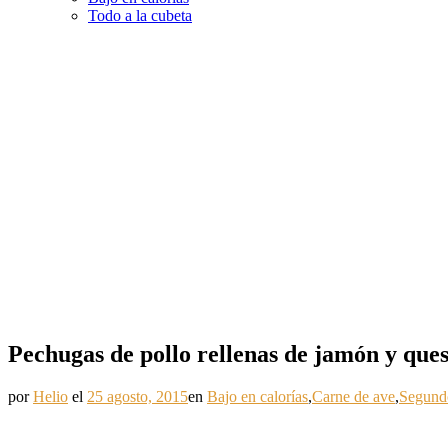
Todo a la cubeta
Pechugas de pollo rellenas de jamón y que
por
Helio
el
25 agosto, 2015
en
Bajo en calorías
,
Carne de ave
,
Segundo