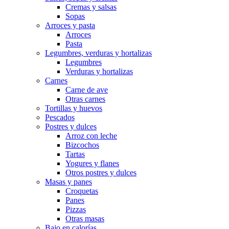
Cremas y salsas
Sopas
Arroces y pasta
Arroces
Pasta
Legumbres, verduras y hortalizas
Legumbres
Verduras y hortalizas
Carnes
Carne de ave
Otras carnes
Tortillas y huevos
Pescados
Postres y dulces
Arroz con leche
Bizcochos
Tartas
Yogures y flanes
Otros postres y dulces
Masas y panes
Croquetas
Panes
Pizzas
Otras masas
Bajo en calorías