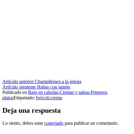
Seguir
Artículo anterior
Champiñones a la griega
Artículo siguiente
Habas con jamón
leyendo
Publicado en
Bajo en calorías
,
Cremas y salsas
,
Primeros
platos
Etiquetado:
brócoli
,
crema
Deja una respuesta
Lo siento, debes estar
conectado
para publicar un comentario.