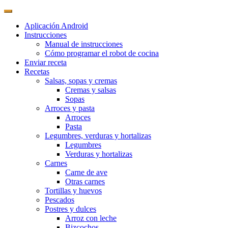
Aplicación Android
Instrucciones
Manual de instrucciones
Cómo programar el robot de cocina
Enviar receta
Recetas
Salsas, sopas y cremas
Cremas y salsas
Sopas
Arroces y pasta
Arroces
Pasta
Legumbres, verduras y hortalizas
Legumbres
Verduras y hortalizas
Carnes
Carne de ave
Otras carnes
Tortillas y huevos
Pescados
Postres y dulces
Arroz con leche
Bizcochos