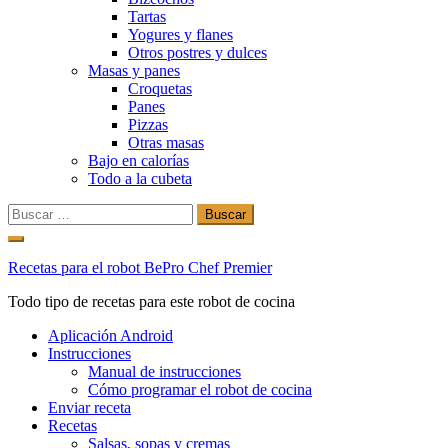
Tartas
Yogures y flanes
Otros postres y dulces
Masas y panes
Croquetas
Panes
Pizzas
Otras masas
Bajo en calorías
Todo a la cubeta
Buscar:
Ir
al
Recetas para el robot BePro Chef Premier
contenido
Todo tipo de recetas para este robot de cocina
Aplicación Android
Instrucciones
Manual de instrucciones
Cómo programar el robot de cocina
Enviar receta
Recetas
Salsas, sopas y cremas