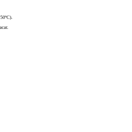
150ºC).
acar.