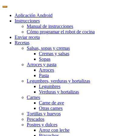
Aplicación Android
Instrucciones
Manual de instrucciones
Cómo programar el robot de cocina
Enviar receta
Recetas
Salsas, sopas y cremas
Cremas y salsas
Sopas
Arroces y pasta
Arroces
Pasta
Legumbres, verduras y hortalizas
Legumbres
Verduras y hortalizas
Carnes
Carne de ave
Otras carnes
Tortillas y huevos
Pescados
Postres y dulces
Arroz con leche
Bizcochos