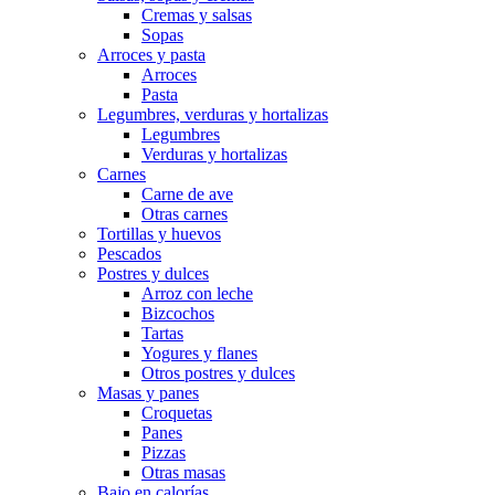
Cremas y salsas
Sopas
Arroces y pasta
Arroces
Pasta
Legumbres, verduras y hortalizas
Legumbres
Verduras y hortalizas
Carnes
Carne de ave
Otras carnes
Tortillas y huevos
Pescados
Postres y dulces
Arroz con leche
Bizcochos
Tartas
Yogures y flanes
Otros postres y dulces
Masas y panes
Croquetas
Panes
Pizzas
Otras masas
Bajo en calorías