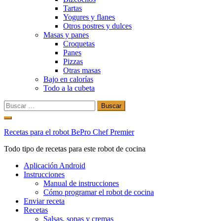
Tartas
Yogures y flanes
Otros postres y dulces
Masas y panes
Croquetas
Panes
Pizzas
Otras masas
Bajo en calorías
Todo a la cubeta
Buscar:
Ir
al
Recetas para el robot BePro Chef Premier
contenido
Todo tipo de recetas para este robot de cocina
Aplicación Android
Instrucciones
Manual de instrucciones
Cómo programar el robot de cocina
Enviar receta
Recetas
Salsas, sopas y cremas