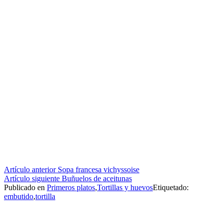
Seguir
Artículo anterior
Sopa francesa vichyssoise
Artículo siguiente
Buñuelos de aceitunas
leyendo
Publicado en
Primeros platos
,
Tortillas y huevos
Etiquetado:
embutido
,
tortilla