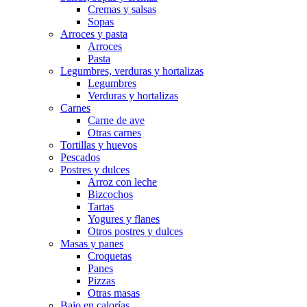
Cremas y salsas
Sopas
Arroces y pasta
Arroces
Pasta
Legumbres, verduras y hortalizas
Legumbres
Verduras y hortalizas
Carnes
Carne de ave
Otras carnes
Tortillas y huevos
Pescados
Postres y dulces
Arroz con leche
Bizcochos
Tartas
Yogures y flanes
Otros postres y dulces
Masas y panes
Croquetas
Panes
Pizzas
Otras masas
Bajo en calorías