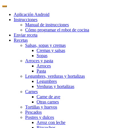
Aplicación Android
Instrucciones
Manual de instrucciones
Cómo programar el robot de cocina
Enviar receta
Recetas
Salsas, sopas y cremas
Cremas y salsas
Sopas
Arroces y pasta
Arroces
Pasta
Legumbres, verduras y hortalizas
Legumbres
Verduras y hortalizas
Carnes
Carne de ave
Otras carnes
Tortillas y huevos
Pescados
Postres y dulces
Arroz con leche
Bizcochos