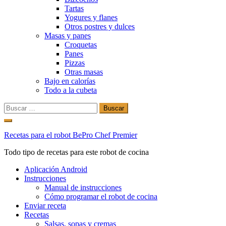
Tartas
Yogures y flanes
Otros postres y dulces
Masas y panes
Croquetas
Panes
Pizzas
Otras masas
Bajo en calorías
Todo a la cubeta
Buscar:
Ir
al
Recetas para el robot BePro Chef Premier
contenido
Todo tipo de recetas para este robot de cocina
Aplicación Android
Instrucciones
Manual de instrucciones
Cómo programar el robot de cocina
Enviar receta
Recetas
Salsas, sopas y cremas