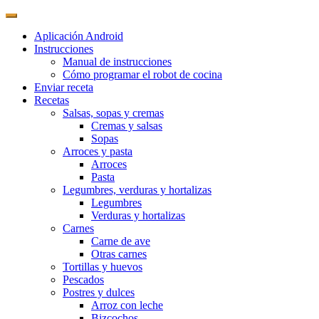
Aplicación Android
Instrucciones
Manual de instrucciones
Cómo programar el robot de cocina
Enviar receta
Recetas
Salsas, sopas y cremas
Cremas y salsas
Sopas
Arroces y pasta
Arroces
Pasta
Legumbres, verduras y hortalizas
Legumbres
Verduras y hortalizas
Carnes
Carne de ave
Otras carnes
Tortillas y huevos
Pescados
Postres y dulces
Arroz con leche
Bizcochos