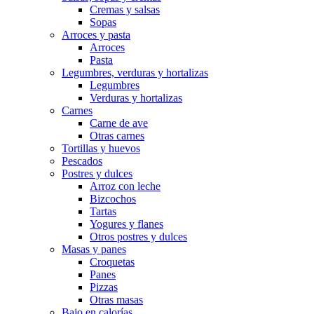
Cremas y salsas
Sopas
Arroces y pasta
Arroces
Pasta
Legumbres, verduras y hortalizas
Legumbres
Verduras y hortalizas
Carnes
Carne de ave
Otras carnes
Tortillas y huevos
Pescados
Postres y dulces
Arroz con leche
Bizcochos
Tartas
Yogures y flanes
Otros postres y dulces
Masas y panes
Croquetas
Panes
Pizzas
Otras masas
Bajo en calorías