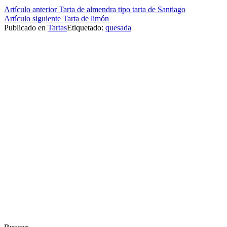
Seguir
Artículo anterior
Tarta de almendra tipo tarta de Santiago
Artículo siguiente
Tarta de limón
leyendo
Publicado en
Tartas
Etiquetado:
quesada