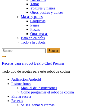
Tartas
Yogures y flanes
Otros postres y dulces
Masas y panes
Croquetas
Panes
Pizzas
Otras masas
Bajo en calorías
Todo a la cubeta
Buscar:
Ir
al
Recetas para el robot BePro Chef Premier
contenido
Todo tipo de recetas para este robot de cocina
Aplicación Android
Instrucciones
Manual de instrucciones
Cómo programar el robot de cocina
Enviar receta
Recetas
Salsas, sopas y cremas