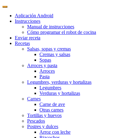
Aplicación Android
Instrucciones
Manual de instrucciones
Cómo programar el robot de cocina
Enviar receta
Recetas
Salsas, sopas y cremas
Cremas y salsas
Sopas
Arroces y pasta
Arroces
Pasta
Legumbres, verduras y hortalizas
Legumbres
Verduras y hortalizas
Carnes
Carne de ave
Otras carnes
Tortillas y huevos
Pescados
Postres y dulces
Arroz con leche
Bizcochos