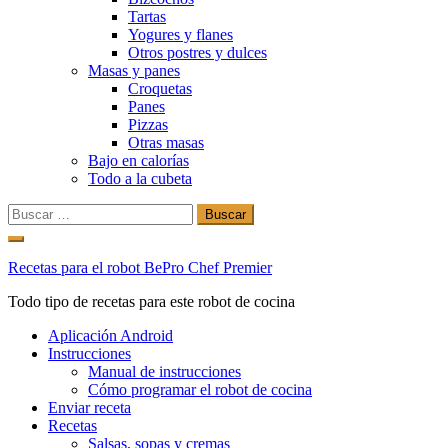
Tartas
Yogures y flanes
Otros postres y dulces
Masas y panes
Croquetas
Panes
Pizzas
Otras masas
Bajo en calorías
Todo a la cubeta
Buscar:
Ir
al
Recetas para el robot BePro Chef Premier
contenido
Todo tipo de recetas para este robot de cocina
Aplicación Android
Instrucciones
Manual de instrucciones
Cómo programar el robot de cocina
Enviar receta
Recetas
Salsas, sopas y cremas