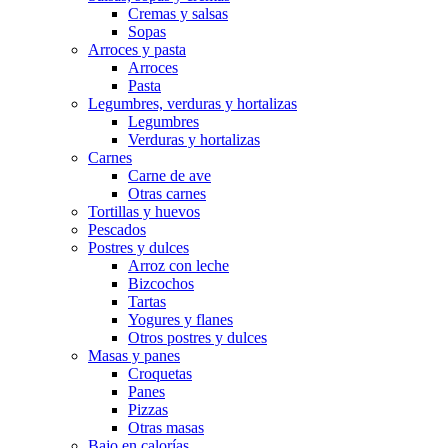
Cremas y salsas
Sopas
Arroces y pasta
Arroces
Pasta
Legumbres, verduras y hortalizas
Legumbres
Verduras y hortalizas
Carnes
Carne de ave
Otras carnes
Tortillas y huevos
Pescados
Postres y dulces
Arroz con leche
Bizcochos
Tartas
Yogures y flanes
Otros postres y dulces
Masas y panes
Croquetas
Panes
Pizzas
Otras masas
Bajo en calorías