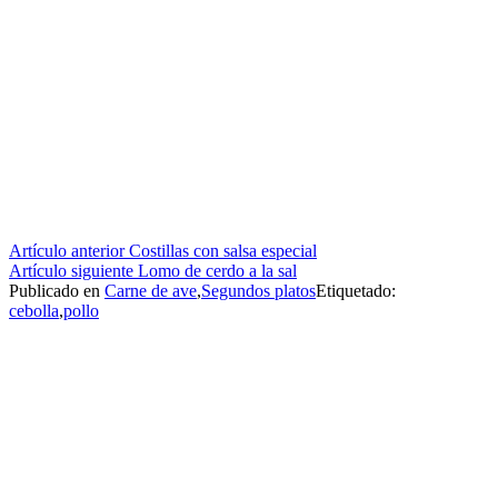
Seguir
Artículo anterior
Costillas con salsa especial
Artículo siguiente
Lomo de cerdo a la sal
leyendo
Publicado en
Carne de ave
,
Segundos platos
Etiquetado:
cebolla
,
pollo