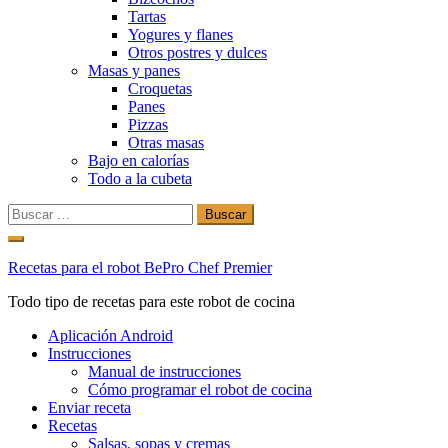
Tartas
Yogures y flanes
Otros postres y dulces
Masas y panes
Croquetas
Panes
Pizzas
Otras masas
Bajo en calorías
Todo a la cubeta
Buscar:
Ir
al
Recetas para el robot BePro Chef Premier
contenido
Todo tipo de recetas para este robot de cocina
Aplicación Android
Instrucciones
Manual de instrucciones
Cómo programar el robot de cocina
Enviar receta
Recetas
Salsas, sopas y cremas