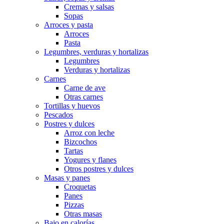
Cremas y salsas
Sopas
Arroces y pasta
Arroces
Pasta
Legumbres, verduras y hortalizas
Legumbres
Verduras y hortalizas
Carnes
Carne de ave
Otras carnes
Tortillas y huevos
Pescados
Postres y dulces
Arroz con leche
Bizcochos
Tartas
Yogures y flanes
Otros postres y dulces
Masas y panes
Croquetas
Panes
Pizzas
Otras masas
Bajo en calorías