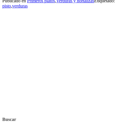
Publicado en
Primeros platos
,
Verduras y hortalizas
Etiquetado:
pisto
,
verduras
Buscar