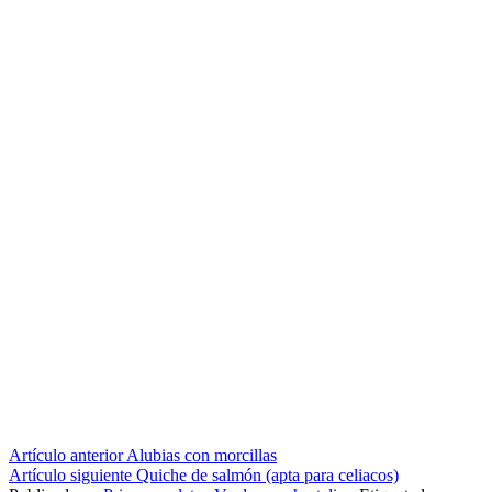
Seguir
Artículo anterior
Alubias con morcillas
Artículo siguiente
Quiche de salmón (apta para celiacos)
leyendo