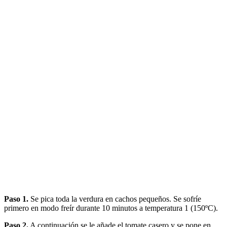
Paso 1.
Se pica toda la verdura en cachos pequeños. Se sofríe
primero en modo freír durante 10 minutos a temperatura 1 (150ºC).
Paso 2.
A continuación se le añade el tomate casero y se pone en