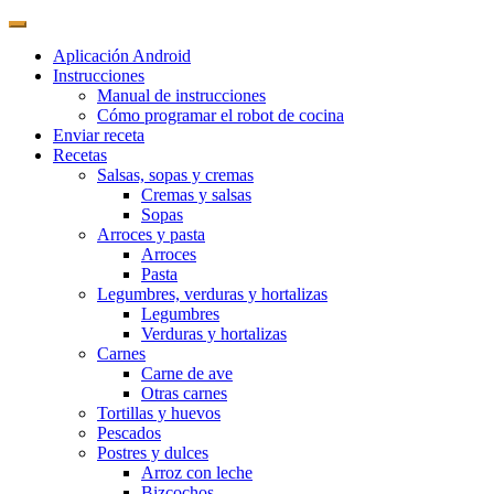
Aplicación Android
Instrucciones
Manual de instrucciones
Cómo programar el robot de cocina
Enviar receta
Recetas
Salsas, sopas y cremas
Cremas y salsas
Sopas
Arroces y pasta
Arroces
Pasta
Legumbres, verduras y hortalizas
Legumbres
Verduras y hortalizas
Carnes
Carne de ave
Otras carnes
Tortillas y huevos
Pescados
Postres y dulces
Arroz con leche
Bizcochos