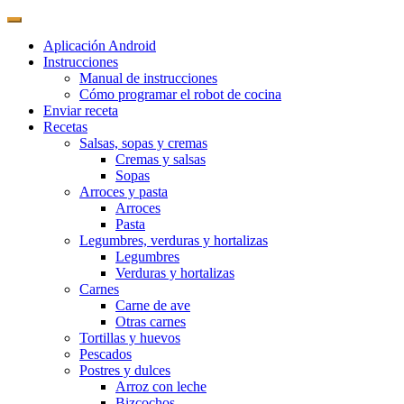
Aplicación Android
Instrucciones
Manual de instrucciones
Cómo programar el robot de cocina
Enviar receta
Recetas
Salsas, sopas y cremas
Cremas y salsas
Sopas
Arroces y pasta
Arroces
Pasta
Legumbres, verduras y hortalizas
Legumbres
Verduras y hortalizas
Carnes
Carne de ave
Otras carnes
Tortillas y huevos
Pescados
Postres y dulces
Arroz con leche
Bizcochos