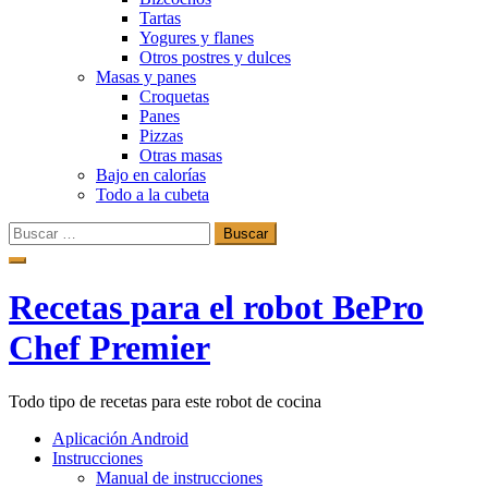
Tartas
Yogures y flanes
Otros postres y dulces
Masas y panes
Croquetas
Panes
Pizzas
Otras masas
Bajo en calorías
Todo a la cubeta
Buscar:
Ir
al
contenido
Recetas para el robot BePro
Chef Premier
Todo tipo de recetas para este robot de cocina
Aplicación Android
Instrucciones
Manual de instrucciones