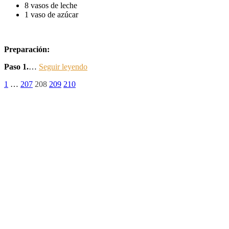
8 vasos de leche
1 vaso de azúcar
Preparación:
Paso 1.
…
Seguir leyendo
Paginación
Página
Página
Página
Página
Página
1
…
207
208
209
210
de
entradas