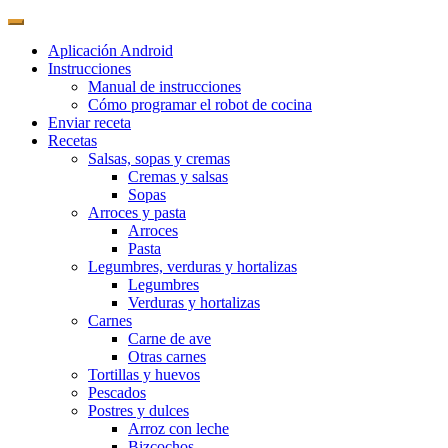
Aplicación Android
Instrucciones
Manual de instrucciones
Cómo programar el robot de cocina
Enviar receta
Recetas
Salsas, sopas y cremas
Cremas y salsas
Sopas
Arroces y pasta
Arroces
Pasta
Legumbres, verduras y hortalizas
Legumbres
Verduras y hortalizas
Carnes
Carne de ave
Otras carnes
Tortillas y huevos
Pescados
Postres y dulces
Arroz con leche
Bizcochos