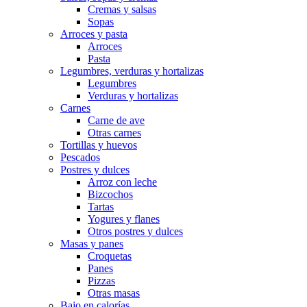
Cremas y salsas
Sopas
Arroces y pasta
Arroces
Pasta
Legumbres, verduras y hortalizas
Legumbres
Verduras y hortalizas
Carnes
Carne de ave
Otras carnes
Tortillas y huevos
Pescados
Postres y dulces
Arroz con leche
Bizcochos
Tartas
Yogures y flanes
Otros postres y dulces
Masas y panes
Croquetas
Panes
Pizzas
Otras masas
Bajo en calorías