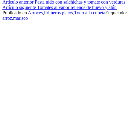
Seguir
Artículo anterior
Pasta nido con salchichas y tomate con verduras
Artículo siguiente
Tomates al vapor rellenos de huevo y atún
leyendo
Publicado en
Arroces
,
Primeros platos
,
Todo a la cubeta
Etiquetado:
arroz
,
marisco