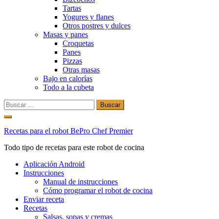
Tartas
Yogures y flanes
Otros postres y dulces
Masas y panes
Croquetas
Panes
Pizzas
Otras masas
Bajo en calorías
Todo a la cubeta
Buscar:
Ir
al
Recetas para el robot BePro Chef Premier
contenido
Todo tipo de recetas para este robot de cocina
Aplicación Android
Instrucciones
Manual de instrucciones
Cómo programar el robot de cocina
Enviar receta
Recetas
Salsas, sopas y cremas