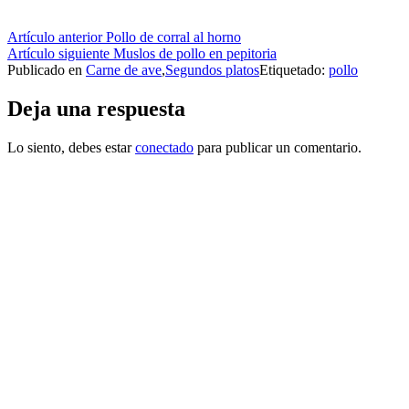
Seguir
Artículo anterior
Pollo de corral al horno
Artículo siguiente
Muslos de pollo en pepitoria
leyendo
Publicado en
Carne de ave
,
Segundos platos
Etiquetado:
pollo
Deja una respuesta
Lo siento, debes estar
conectado
para publicar un comentario.