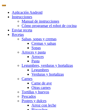
Aplicación Android
Instrucciones
Manual de instrucciones
Cómo programar el robot de cocina
Enviar receta
Recetas
Salsas, sopas y cremas
Cremas y salsas
Sopas
Arroces y pasta
Arroces
Pasta
Legumbres, verduras y hortalizas
Legumbres
Verduras y hortalizas
Carnes
Carne de ave
Otras carnes
Tortillas y huevos
Pescados
Postres y dulces
Arroz con leche
Bizcochos