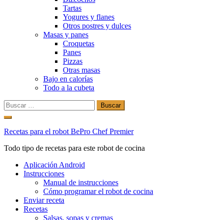
Tartas
Yogures y flanes
Otros postres y dulces
Masas y panes
Croquetas
Panes
Pizzas
Otras masas
Bajo en calorías
Todo a la cubeta
Buscar:
Ir
al
Recetas para el robot BePro Chef Premier
contenido
Todo tipo de recetas para este robot de cocina
Aplicación Android
Instrucciones
Manual de instrucciones
Cómo programar el robot de cocina
Enviar receta
Recetas
Salsas, sopas y cremas