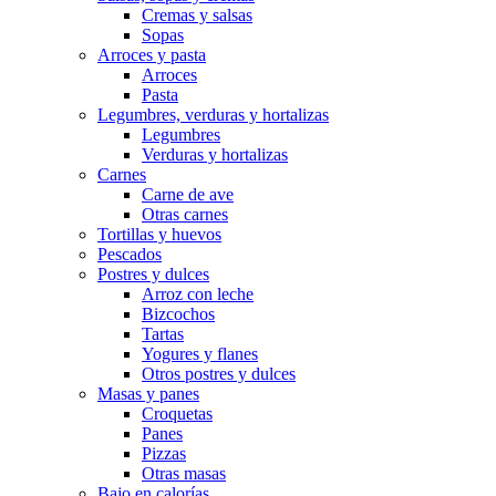
Cremas y salsas
Sopas
Arroces y pasta
Arroces
Pasta
Legumbres, verduras y hortalizas
Legumbres
Verduras y hortalizas
Carnes
Carne de ave
Otras carnes
Tortillas y huevos
Pescados
Postres y dulces
Arroz con leche
Bizcochos
Tartas
Yogures y flanes
Otros postres y dulces
Masas y panes
Croquetas
Panes
Pizzas
Otras masas
Bajo en calorías