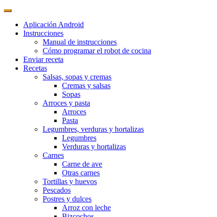
Aplicación Android
Instrucciones
Manual de instrucciones
Cómo programar el robot de cocina
Enviar receta
Recetas
Salsas, sopas y cremas
Cremas y salsas
Sopas
Arroces y pasta
Arroces
Pasta
Legumbres, verduras y hortalizas
Legumbres
Verduras y hortalizas
Carnes
Carne de ave
Otras carnes
Tortillas y huevos
Pescados
Postres y dulces
Arroz con leche
Bizcochos