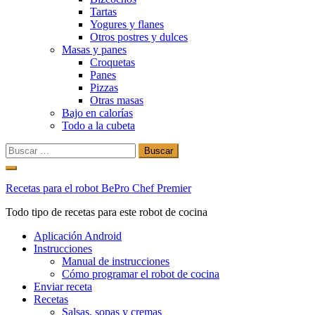
Tartas
Yogures y flanes
Otros postres y dulces
Masas y panes
Croquetas
Panes
Pizzas
Otras masas
Bajo en calorías
Todo a la cubeta
Buscar:
Ir
al
Recetas para el robot BePro Chef Premier
contenido
Todo tipo de recetas para este robot de cocina
Aplicación Android
Instrucciones
Manual de instrucciones
Cómo programar el robot de cocina
Enviar receta
Recetas
Salsas, sopas y cremas