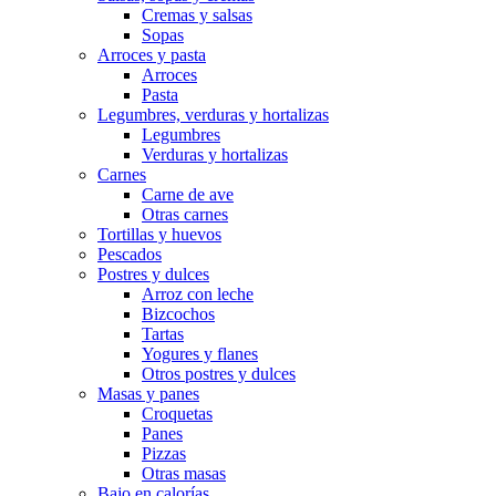
Cremas y salsas
Sopas
Arroces y pasta
Arroces
Pasta
Legumbres, verduras y hortalizas
Legumbres
Verduras y hortalizas
Carnes
Carne de ave
Otras carnes
Tortillas y huevos
Pescados
Postres y dulces
Arroz con leche
Bizcochos
Tartas
Yogures y flanes
Otros postres y dulces
Masas y panes
Croquetas
Panes
Pizzas
Otras masas
Bajo en calorías