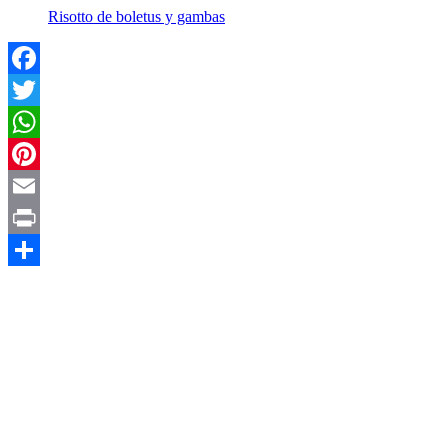
Risotto de boletus y gambas
Facebook
Twitter
WhatsApp
Pinterest
Email
Print
Compartir