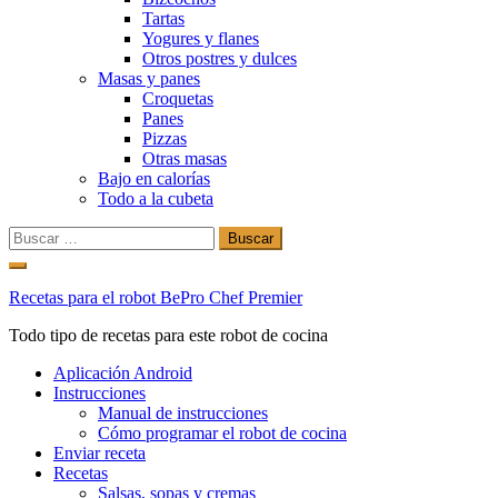
Tartas
Yogures y flanes
Otros postres y dulces
Masas y panes
Croquetas
Panes
Pizzas
Otras masas
Bajo en calorías
Todo a la cubeta
Buscar:
Ir
al
Recetas para el robot BePro Chef Premier
contenido
Todo tipo de recetas para este robot de cocina
Aplicación Android
Instrucciones
Manual de instrucciones
Cómo programar el robot de cocina
Enviar receta
Recetas
Salsas, sopas y cremas