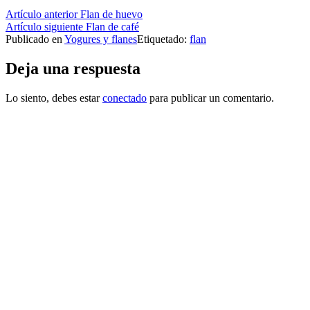
Seguir
Artículo anterior
Flan de huevo
Artículo siguiente
Flan de café
leyendo
Publicado en
Yogures y flanes
Etiquetado:
flan
Deja una respuesta
Lo siento, debes estar
conectado
para publicar un comentario.