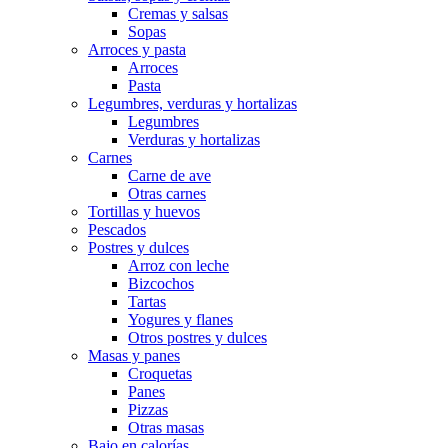
Cremas y salsas
Sopas
Arroces y pasta
Arroces
Pasta
Legumbres, verduras y hortalizas
Legumbres
Verduras y hortalizas
Carnes
Carne de ave
Otras carnes
Tortillas y huevos
Pescados
Postres y dulces
Arroz con leche
Bizcochos
Tartas
Yogures y flanes
Otros postres y dulces
Masas y panes
Croquetas
Panes
Pizzas
Otras masas
Bajo en calorías