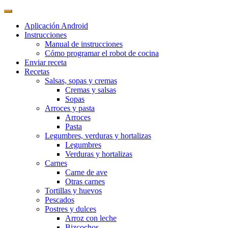
Aplicación Android
Instrucciones
Manual de instrucciones
Cómo programar el robot de cocina
Enviar receta
Recetas
Salsas, sopas y cremas
Cremas y salsas
Sopas
Arroces y pasta
Arroces
Pasta
Legumbres, verduras y hortalizas
Legumbres
Verduras y hortalizas
Carnes
Carne de ave
Otras carnes
Tortillas y huevos
Pescados
Postres y dulces
Arroz con leche
Bizcochos