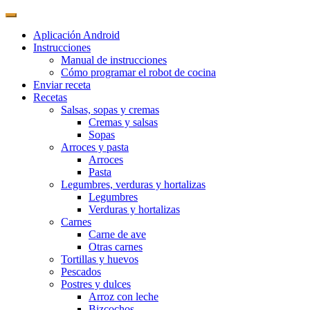
Aplicación Android
Instrucciones
Manual de instrucciones
Cómo programar el robot de cocina
Enviar receta
Recetas
Salsas, sopas y cremas
Cremas y salsas
Sopas
Arroces y pasta
Arroces
Pasta
Legumbres, verduras y hortalizas
Legumbres
Verduras y hortalizas
Carnes
Carne de ave
Otras carnes
Tortillas y huevos
Pescados
Postres y dulces
Arroz con leche
Bizcochos