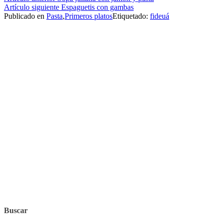
Seguir
Artículo siguiente
Espaguetis con gambas
leyendo
Publicado en
Pasta
,
Primeros platos
Etiquetado:
fideuá
Buscar