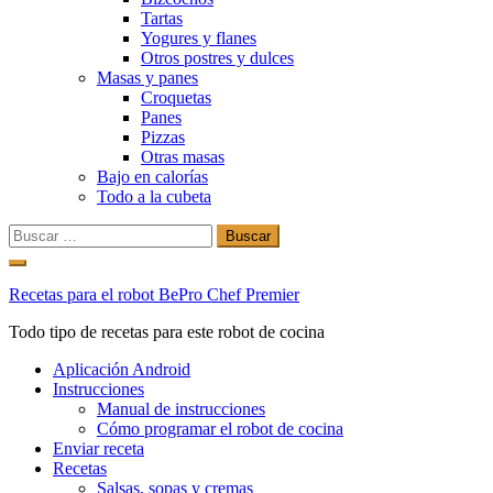
Tartas
Yogures y flanes
Otros postres y dulces
Masas y panes
Croquetas
Panes
Pizzas
Otras masas
Bajo en calorías
Todo a la cubeta
Buscar:
Ir
al
Recetas para el robot BePro Chef Premier
contenido
Todo tipo de recetas para este robot de cocina
Aplicación Android
Instrucciones
Manual de instrucciones
Cómo programar el robot de cocina
Enviar receta
Recetas
Salsas, sopas y cremas