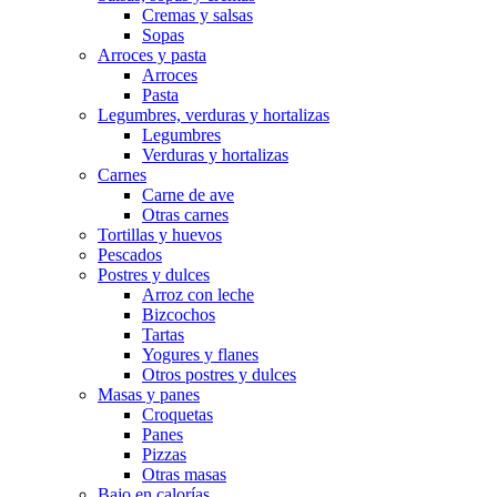
Cremas y salsas
Sopas
Arroces y pasta
Arroces
Pasta
Legumbres, verduras y hortalizas
Legumbres
Verduras y hortalizas
Carnes
Carne de ave
Otras carnes
Tortillas y huevos
Pescados
Postres y dulces
Arroz con leche
Bizcochos
Tartas
Yogures y flanes
Otros postres y dulces
Masas y panes
Croquetas
Panes
Pizzas
Otras masas
Bajo en calorías