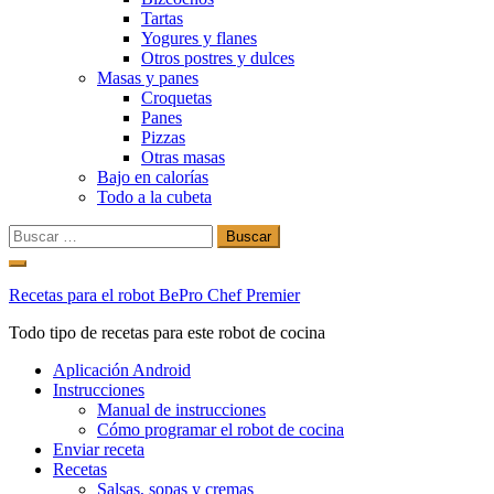
Tartas
Yogures y flanes
Otros postres y dulces
Masas y panes
Croquetas
Panes
Pizzas
Otras masas
Bajo en calorías
Todo a la cubeta
Buscar:
Ir
al
Recetas para el robot BePro Chef Premier
contenido
Todo tipo de recetas para este robot de cocina
Aplicación Android
Instrucciones
Manual de instrucciones
Cómo programar el robot de cocina
Enviar receta
Recetas
Salsas, sopas y cremas