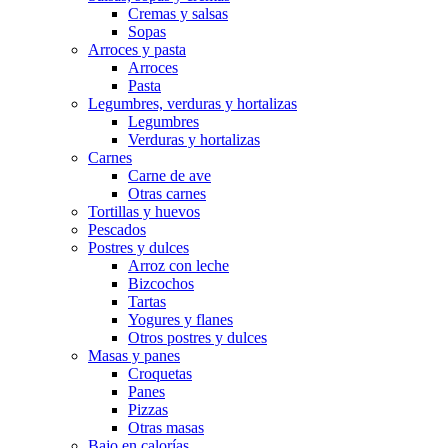
Cremas y salsas
Sopas
Arroces y pasta
Arroces
Pasta
Legumbres, verduras y hortalizas
Legumbres
Verduras y hortalizas
Carnes
Carne de ave
Otras carnes
Tortillas y huevos
Pescados
Postres y dulces
Arroz con leche
Bizcochos
Tartas
Yogures y flanes
Otros postres y dulces
Masas y panes
Croquetas
Panes
Pizzas
Otras masas
Bajo en calorías