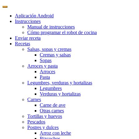
Aplicación Android
Instrucciones
Manual de instrucciones
Cómo programar el robot de cocina
Enviar receta
Recetas
Salsas, sopas y cremas
Cremas y salsas
Sopas
Arroces y pasta
Arroces
Pasta
Legumbres, verduras y hortalizas
Legumbres
Verduras y hortalizas
Carnes
Carne de ave
Otras carnes
Tortillas y huevos
Pescados
Postres y dulces
Arroz con leche
Bizcochos