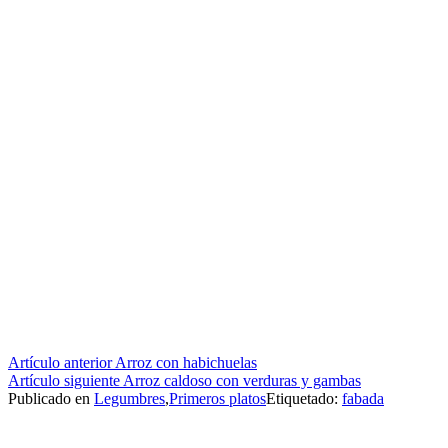
Seguir
Artículo anterior
Arroz con habichuelas
Artículo siguiente
Arroz caldoso con verduras y gambas
leyendo
Publicado en
Legumbres
,
Primeros platos
Etiquetado:
fabada