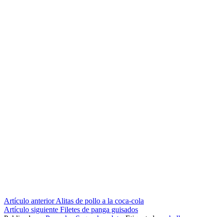
Seguir
Artículo anterior
Alitas de pollo a la coca-cola
Artículo siguiente
Filetes de panga guisados
leyendo