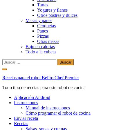
Tartas
Yogures y flanes
Otros postres y dulces
Masas y panes
Croquetas
Panes
Pizzas
Otras masas
Bajo en calorías
Todo a la cubeta
Buscar:
Ir
al
Recetas para el robot BePro Chef Premier
contenido
Todo tipo de recetas para este robot de cocina
Aplicación Android
Instrucciones
Manual de instrucciones
Cómo programar el robot de cocina
Enviar receta
Recetas
Salsas, sopas y cremas