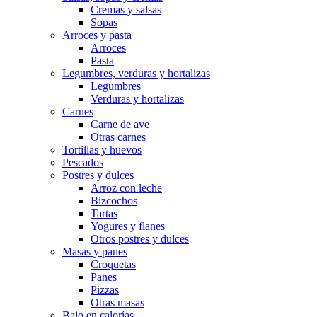
Cremas y salsas
Sopas
Arroces y pasta
Arroces
Pasta
Legumbres, verduras y hortalizas
Legumbres
Verduras y hortalizas
Carnes
Carne de ave
Otras carnes
Tortillas y huevos
Pescados
Postres y dulces
Arroz con leche
Bizcochos
Tartas
Yogures y flanes
Otros postres y dulces
Masas y panes
Croquetas
Panes
Pizzas
Otras masas
Bajo en calorías