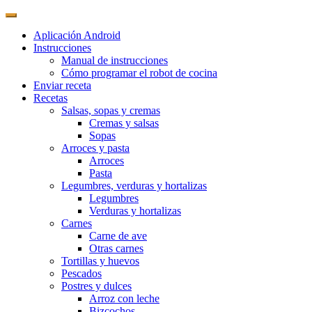
Aplicación Android
Instrucciones
Manual de instrucciones
Cómo programar el robot de cocina
Enviar receta
Recetas
Salsas, sopas y cremas
Cremas y salsas
Sopas
Arroces y pasta
Arroces
Pasta
Legumbres, verduras y hortalizas
Legumbres
Verduras y hortalizas
Carnes
Carne de ave
Otras carnes
Tortillas y huevos
Pescados
Postres y dulces
Arroz con leche
Bizcochos