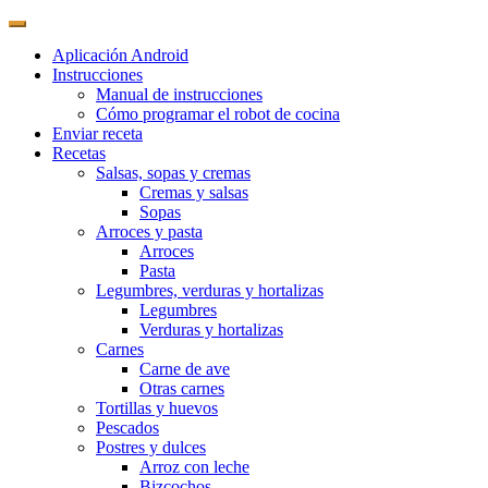
Aplicación Android
Instrucciones
Manual de instrucciones
Cómo programar el robot de cocina
Enviar receta
Recetas
Salsas, sopas y cremas
Cremas y salsas
Sopas
Arroces y pasta
Arroces
Pasta
Legumbres, verduras y hortalizas
Legumbres
Verduras y hortalizas
Carnes
Carne de ave
Otras carnes
Tortillas y huevos
Pescados
Postres y dulces
Arroz con leche
Bizcochos