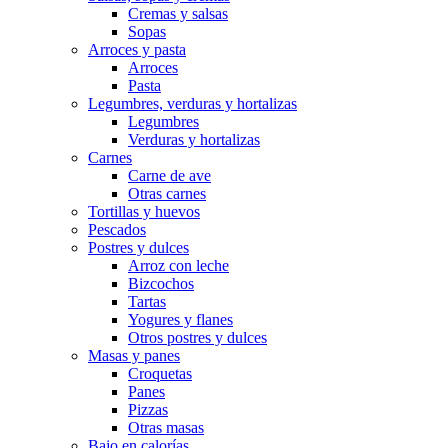
Cremas y salsas
Sopas
Arroces y pasta
Arroces
Pasta
Legumbres, verduras y hortalizas
Legumbres
Verduras y hortalizas
Carnes
Carne de ave
Otras carnes
Tortillas y huevos
Pescados
Postres y dulces
Arroz con leche
Bizcochos
Tartas
Yogures y flanes
Otros postres y dulces
Masas y panes
Croquetas
Panes
Pizzas
Otras masas
Bajo en calorías