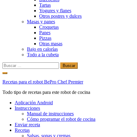
Tartas
Yogures y flanes
Otros postres y dulces
Masas y panes
Croquetas
Panes
Pizzas
Otras masas
Bajo en calorías
Todo a la cubeta
Buscar:
Ir
al
Recetas para el robot BePro Chef Premier
contenido
Todo tipo de recetas para este robot de cocina
Aplicación Android
Instrucciones
Manual de instrucciones
Cómo programar el robot de cocina
Enviar receta
Recetas
Salsas, sopas y cremas