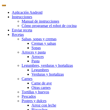
Aplicación Android
Instrucciones
Manual de instrucciones
Cómo programar el robot de cocina
Enviar receta
Recetas
Salsas, sopas y cremas
Cremas y salsas
Sopas
Arroces y pasta
Arroces
Pasta
Legumbres, verduras y hortalizas
Legumbres
Verduras y hortalizas
Carnes
Carne de ave
Otras carnes
Tortillas y huevos
Pescados
Postres y dulces
Arroz con leche
Bizcochos