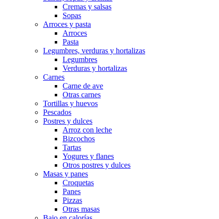
Cremas y salsas
Sopas
Arroces y pasta
Arroces
Pasta
Legumbres, verduras y hortalizas
Legumbres
Verduras y hortalizas
Carnes
Carne de ave
Otras carnes
Tortillas y huevos
Pescados
Postres y dulces
Arroz con leche
Bizcochos
Tartas
Yogures y flanes
Otros postres y dulces
Masas y panes
Croquetas
Panes
Pizzas
Otras masas
Bajo en calorías