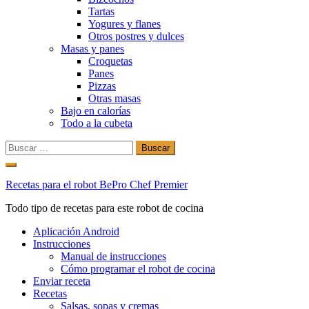
Tartas
Yogures y flanes
Otros postres y dulces
Masas y panes
Croquetas
Panes
Pizzas
Otras masas
Bajo en calorías
Todo a la cubeta
Buscar:
Ir
al
Recetas para el robot BePro Chef Premier
contenido
Todo tipo de recetas para este robot de cocina
Aplicación Android
Instrucciones
Manual de instrucciones
Cómo programar el robot de cocina
Enviar receta
Recetas
Salsas, sopas y cremas