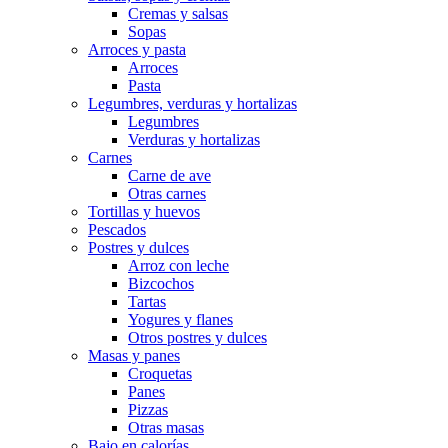
Cremas y salsas
Sopas
Arroces y pasta
Arroces
Pasta
Legumbres, verduras y hortalizas
Legumbres
Verduras y hortalizas
Carnes
Carne de ave
Otras carnes
Tortillas y huevos
Pescados
Postres y dulces
Arroz con leche
Bizcochos
Tartas
Yogures y flanes
Otros postres y dulces
Masas y panes
Croquetas
Panes
Pizzas
Otras masas
Bajo en calorías