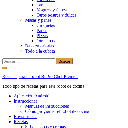
Tartas
Yogures y flanes
Otros postres y dulces
Masas y panes
Croquetas
Panes
Pizzas
Otras masas
Bajo en calorías
Todo a la cubeta
Buscar:
Ir
al
Recetas para el robot BePro Chef Premier
contenido
Todo tipo de recetas para este robot de cocina
Aplicación Android
Instrucciones
Manual de instrucciones
Cómo programar el robot de cocina
Enviar receta
Recetas
Salsas, sopas y cremas