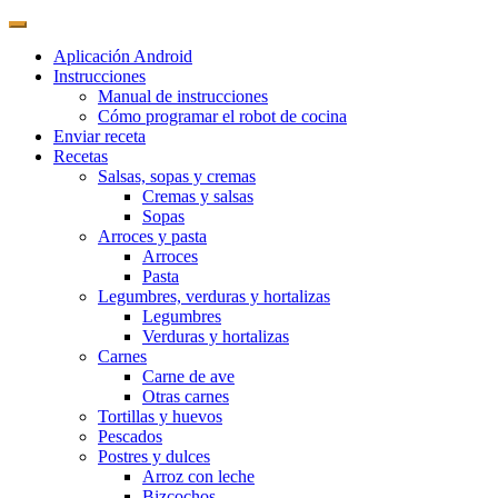
Aplicación Android
Instrucciones
Manual de instrucciones
Cómo programar el robot de cocina
Enviar receta
Recetas
Salsas, sopas y cremas
Cremas y salsas
Sopas
Arroces y pasta
Arroces
Pasta
Legumbres, verduras y hortalizas
Legumbres
Verduras y hortalizas
Carnes
Carne de ave
Otras carnes
Tortillas y huevos
Pescados
Postres y dulces
Arroz con leche
Bizcochos