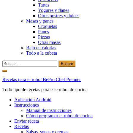
Tartas
Yogures y flanes
Otros postres y dulces
Masas y panes
Croquetas
Panes
Pizzas
Otras masas
Bajo en calorías
Todo a la cubeta
Buscar:
Ir
al
Recetas para el robot BePro Chef Premier
contenido
Todo tipo de recetas para este robot de cocina
Aplicación Android
Instrucciones
Manual de instrucciones
Cómo programar el robot de cocina
Enviar receta
Recetas
Salsas, sopas y cremas