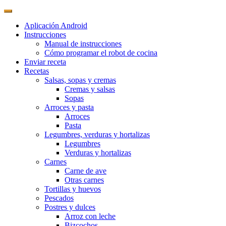
Aplicación Android
Instrucciones
Manual de instrucciones
Cómo programar el robot de cocina
Enviar receta
Recetas
Salsas, sopas y cremas
Cremas y salsas
Sopas
Arroces y pasta
Arroces
Pasta
Legumbres, verduras y hortalizas
Legumbres
Verduras y hortalizas
Carnes
Carne de ave
Otras carnes
Tortillas y huevos
Pescados
Postres y dulces
Arroz con leche
Bizcochos