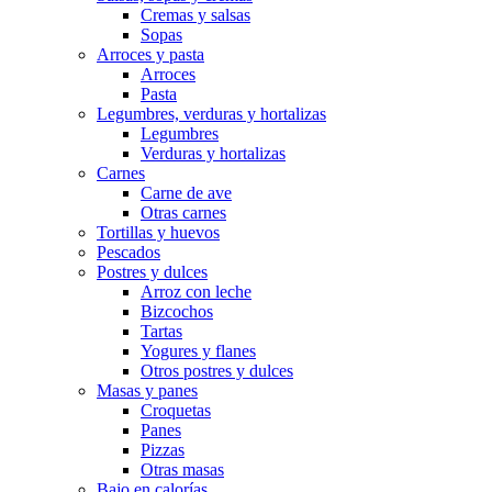
Cremas y salsas
Sopas
Arroces y pasta
Arroces
Pasta
Legumbres, verduras y hortalizas
Legumbres
Verduras y hortalizas
Carnes
Carne de ave
Otras carnes
Tortillas y huevos
Pescados
Postres y dulces
Arroz con leche
Bizcochos
Tartas
Yogures y flanes
Otros postres y dulces
Masas y panes
Croquetas
Panes
Pizzas
Otras masas
Bajo en calorías