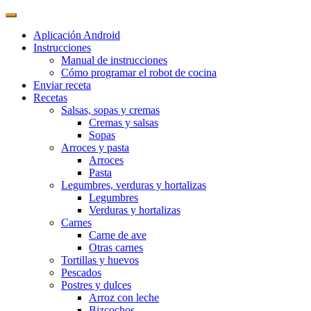
Aplicación Android
Instrucciones
Manual de instrucciones
Cómo programar el robot de cocina
Enviar receta
Recetas
Salsas, sopas y cremas
Cremas y salsas
Sopas
Arroces y pasta
Arroces
Pasta
Legumbres, verduras y hortalizas
Legumbres
Verduras y hortalizas
Carnes
Carne de ave
Otras carnes
Tortillas y huevos
Pescados
Postres y dulces
Arroz con leche
Bizcochos