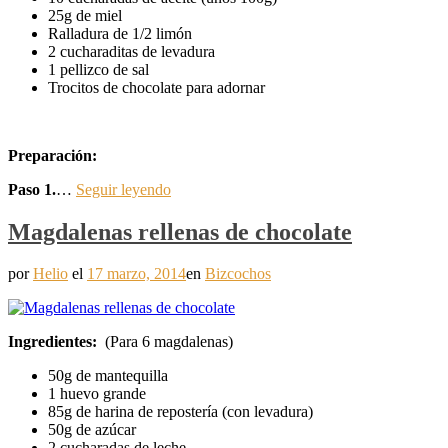
25g de miel
Ralladura de 1/2 limón
2 cucharaditas de levadura
1 pellizco de sal
Trocitos de chocolate para adornar
Preparación:
Paso 1.
…
Seguir leyendo
Magdalenas rellenas de chocolate
por
Helio
el
17 marzo, 2014
en
Bizcochos
Ingredientes:
(Para 6 magdalenas)
50g de mantequilla
1 huevo grande
85g de harina de repostería (con levadura)
50g de azúcar
2 cucharadas de leche