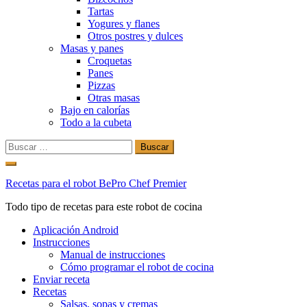
Tartas
Yogures y flanes
Otros postres y dulces
Masas y panes
Croquetas
Panes
Pizzas
Otras masas
Bajo en calorías
Todo a la cubeta
Buscar:
Ir
al
Recetas para el robot BePro Chef Premier
contenido
Todo tipo de recetas para este robot de cocina
Aplicación Android
Instrucciones
Manual de instrucciones
Cómo programar el robot de cocina
Enviar receta
Recetas
Salsas, sopas y cremas