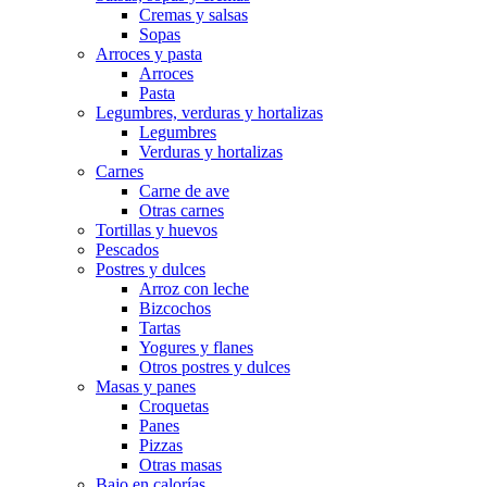
Cremas y salsas
Sopas
Arroces y pasta
Arroces
Pasta
Legumbres, verduras y hortalizas
Legumbres
Verduras y hortalizas
Carnes
Carne de ave
Otras carnes
Tortillas y huevos
Pescados
Postres y dulces
Arroz con leche
Bizcochos
Tartas
Yogures y flanes
Otros postres y dulces
Masas y panes
Croquetas
Panes
Pizzas
Otras masas
Bajo en calorías